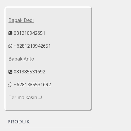
Bapak Dedi
081210942651
+6281210942651
Bapak Anto
081385531692
+6281385531692
Terima kasih ...!
PRODUK