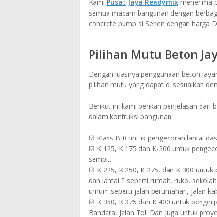
Kami
Pusat Jaya Readymix
menerima pe
semua macam bangunan dengan berbagai 
concrete pump di Senen dengan harga 
Pilihan Mutu Beton Ja
Dengan luasnya penggunaan beton jayamix
pilihan mutu yang dapat di sesuaikan de
Berikut ini kami berikan penjelasan dari
dalam kontruksi bangunan.
☑ Klass B-0 untuk pengecoran lantai das
☑ K 125, K 175 dan K-200 untuk pengecora
sempit.
☑ K 225, K 250, K 275, dan K 300 untuk p
dan lantai 5 seperti rumah, ruko, sekolah
umum seperti jalan perumahan, jalan kabu
☑ K 350, K 375 dan K 400 untuk pengerjaa
Bandara, Jalan Tol. Dan juga untuk pro