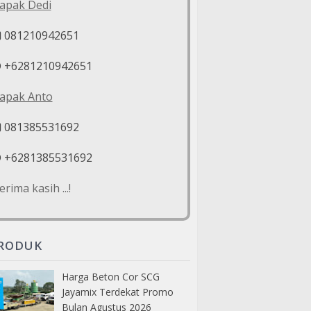
apak Dedi
081210942651
+6281210942651
apak Anto
081385531692
+6281385531692
erima kasih ...!
RODUK
Harga Beton Cor SCG
Jayamix Terdekat Promo
Bulan Agustus 2026