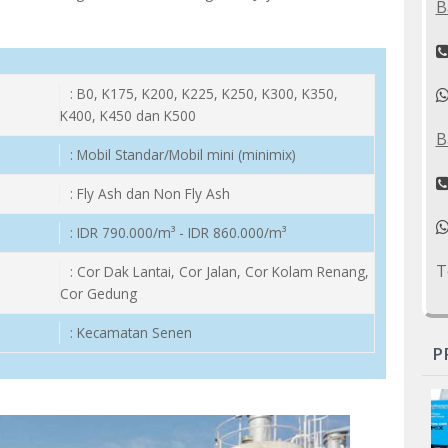
B
: B0, K175, K200, K225, K250, K300, K350,
K400, K450 dan K500
B
: Mobil Standar/Mobil mini (minimix)
: Fly Ash dan Non Fly Ash
: IDR 790.000/m³ - IDR 860.000/m³
T
: Cor Dak Lantai, Cor Jalan, Cor Kolam Renang,
Cor Gedung
: Kecamatan Senen
P