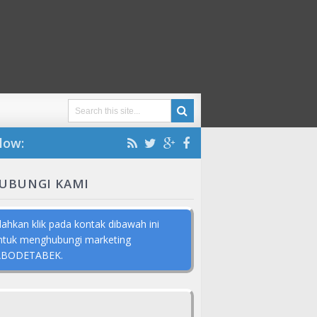
low:
UBUNGI KAMI
ilahkan klik pada kontak dibawah ini
ntuk menghubungi marketing
ABODETABEK.