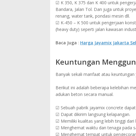
☑ K 350, K 375 dan K 400 untuk pengerjaa
Bandara, Jalan Tol. Dan juga untuk pro
renang, water tank, pondasi mesin dll.
☑ K-450 – K 500 untuk pengerjaan konstr
(heavy duty) seperti jalan kawasan industr
Baca Juga
:
Harga Jayamix Jakarta Sel
Keuntungan Mengguna
Banyak sekali manfaat atau keuntungan
Berikut ini adalah beberapa kelebihan 
adukan beton secara manual.
☑ Sebuah pabrik jayamix concrete dapat 
☑ Dapat dikirim langsung kelapangan.
☑ Memiliki kualitas yang lebih tinggi dar
☑ Menghemat waktu dan tenaga pada sa
☑ Menghemat tempat untuk pengecoran 