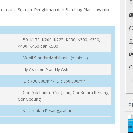
B
 Jakarta Selatan. Pengiriman dari Batching Plant Jayamix
: B0, K175, K200, K225, K250, K300, K350,
B
K400, K450 dan K500
: Mobil Standar/Mobil mini (minimix)
: Fly Ash dan Non Fly Ash
T
: IDR 790.000/m³ - IDR 860.000/m³
: Cor Dak Lantai, Cor Jalan, Cor Kolam Renang,
Cor Gedung
P
: Kecamatan Pesanggrahan