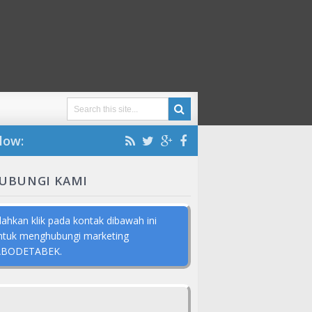
low:
UBUNGI KAMI
ilahkan klik pada kontak dibawah ini
ntuk menghubungi marketing
ABODETABEK.