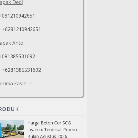
apak Dedi
081210942651
+6281210942651
apak Anto
081385531692
+6281385531692
erima kasih ...!
RODUK
Harga Beton Cor SCG
Jayamix Terdekat Promo
Bulan Agustus 2026