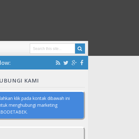
low:
UBUNGI KAMI
ilahkan klik pada kontak dibawah ini
ntuk menghubungi marketing
ABODETABEK.