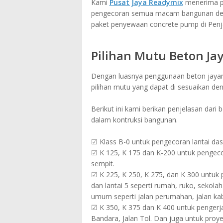
Kami
Pusat Jaya Readymix
menerima pe
pengecoran semua macam bangunan denga
paket penyewaan concrete pump di Penj
Pilihan Mutu Beton Ja
Dengan luasnya penggunaan beton jayamix
pilihan mutu yang dapat di sesuaikan de
Berikut ini kami berikan penjelasan dari
dalam kontruksi bangunan.
☑ Klass B-0 untuk pengecoran lantai das
☑ K 125, K 175 dan K-200 untuk pengecora
sempit.
☑ K 225, K 250, K 275, dan K 300 untuk p
dan lantai 5 seperti rumah, ruko, sekolah
umum seperti jalan perumahan, jalan kabu
☑ K 350, K 375 dan K 400 untuk pengerjaa
Bandara, Jalan Tol. Dan juga untuk pro