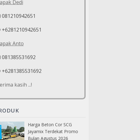
apak Dedi
081210942651
+6281210942651
apak Anto
081385531692
+6281385531692
erima kasih ...!
RODUK
Harga Beton Cor SCG
Jayamix Terdekat Promo
Bulan Agustus 2026