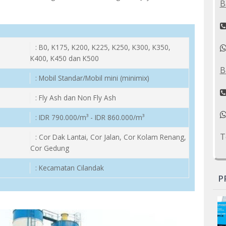
B
: B0, K175, K200, K225, K250, K300, K350,
K400, K450 dan K500
B
: Mobil Standar/Mobil mini (minimix)
: Fly Ash dan Non Fly Ash
: IDR 790.000/m³ - IDR 860.000/m³
T
: Cor Dak Lantai, Cor Jalan, Cor Kolam Renang,
Cor Gedung
: Kecamatan Cilandak
P