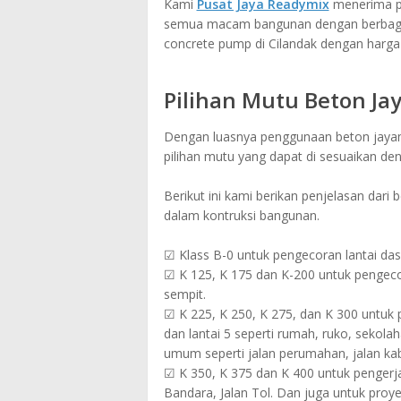
Kami
Pusat Jaya Readymix
menerima pe
semua macam bangunan dengan berbagai 
concrete pump di Cilandak dengan harg
Pilihan Mutu Beton Ja
Dengan luasnya penggunaan beton jayamix
pilihan mutu yang dapat di sesuaikan de
Berikut ini kami berikan penjelasan dari
dalam kontruksi bangunan.
☑ Klass B-0 untuk pengecoran lantai das
☑ K 125, K 175 dan K-200 untuk pengecora
sempit.
☑ K 225, K 250, K 275, dan K 300 untuk p
dan lantai 5 seperti rumah, ruko, sekolah
umum seperti jalan perumahan, jalan kabu
☑ K 350, K 375 dan K 400 untuk pengerjaa
Bandara, Jalan Tol. Dan juga untuk pro