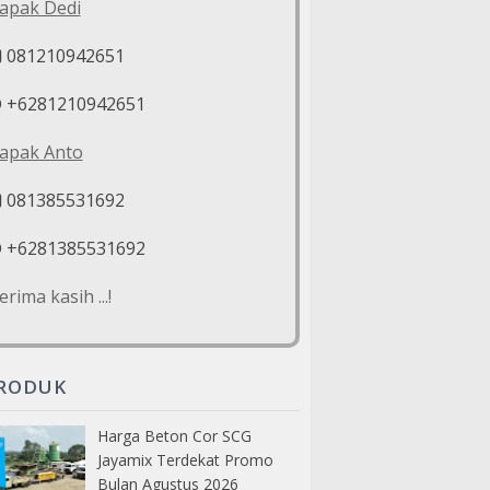
apak Dedi
081210942651
+6281210942651
apak Anto
081385531692
+6281385531692
erima kasih ...!
RODUK
Harga Beton Cor SCG
Jayamix Terdekat Promo
Bulan Agustus 2026