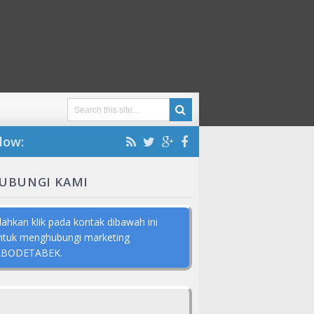
low:
UBUNGI KAMI
ilahkan klik pada kontak dibawah ini
ntuk menghubungi marketing
ABODETABEK.