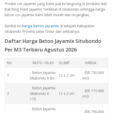
Produk cor jayamix yang Kami jual ini langsung di produksi dari
Batching Plant Jayamix Terdekat di Situbondo sehingga harga
beton cor jayamix Kami lebih murah dan terjangkau.
Berikut ini
harga beton jayamix
di wilayah Kabupaten
Situbondo Provinsi Jawa Timur dan sekitarnya.
Daftar Harga Beton Jayamix Situbondo
Per M3 Terbaru Agustus 2026
No
MUTU / KLAS
SLUMP
HARGA
Beton Jayamix
IDR 730.000
1
12 ± 2 cm
Situbondo K B0
/m3
Beton Jayamix
IDR 770.000
2
Situbondo K
12 ± 2 cm
/m3
175
Beton Jayamix
IDR 790.000