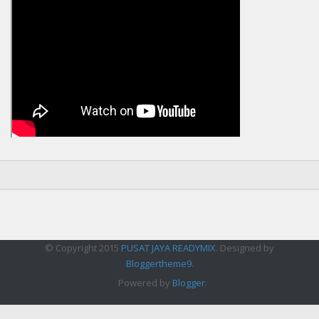
© Copyright 2015
PUSAT JAYA READYMIX
. Designed by
Bloggertheme9
.
Powered by
Blogger
.