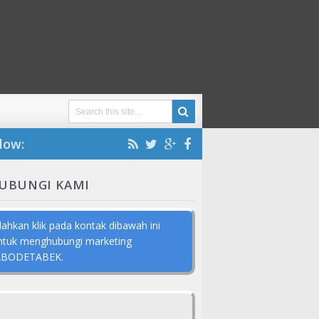
low:
UBUNGI KAMI
ilahkan klik pada kontak dibawah ini
ntuk menghubungi marketing
ABODETABEK.