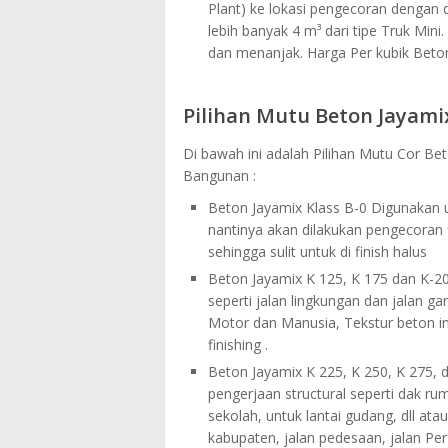
Plant) ke lokasi pengecoran dengan d
lebih banyak 4 m³ dari tipe Truk Mini
dan menanjak. Harga Per kubik Beton
Pilihan Mutu Beton Jayami
Di bawah ini adalah Pilihan Mutu Cor B
Bangunan :
Beton Jayamix Klass B-0 Digunakan u
nantinya akan dilakukan pengecoran 
sehingga sulit untuk di finish halus
Beton Jayamix K 125, K 175 dan K-20
seperti jalan lingkungan dan jalan g
Motor dan Manusia, Tekstur beton ini
finishing .
Beton Jayamix K 225, K 250, K 275, d
pengerjaan structural seperti dak rumah
sekolah, untuk lantai gudang, dll ata
kabupaten, jalan pedesaan, jalan Per 