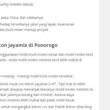
urfey terlebih dahulu
h Jawa Timur dan sekitarnya
rhadap tersedianya jalan yang layak, keamanan
alui truck mixer menuju proyek.
ton Jayamix di Ponorogo
nggunakan mobil truck molen besar dan mobil molen kecil
beda - beda mobil molen minimix kecil lebih mahal di
ri masing - masing mobil truck molen tersebut :
olume muat cor beton jayamix 3 m³ . Tipe truk ini lebih
sempit ataupun menanjak biasanya mobil molen minimix ini
ebar jalannya kurang dari 4 meter, karena daya
ton minimix lebih mahal dari pada mobil besar.
 untuk mengangkut beton cor dari Pabrik Beton (Batching