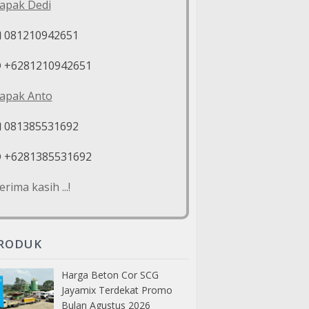
apak Dedi
081210942651
+6281210942651
apak Anto
081385531692
+6281385531692
erima kasih ...!
RODUK
Harga Beton Cor SCG
Jayamix Terdekat Promo
Bulan Agustus 2026