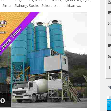
bon, Jenangan, Jetis, Kauman, Mlarak, Ngebel, Ngrayun,
B
 Siman, Slahung, Sooko, Sukorejo dan sekitarnya.
B
T
P