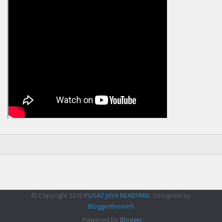
© Copyright 2015
PUSAT JAYA READYMIX
. Designed by
Bloggertheme9
.
Powered by
Blogger
.