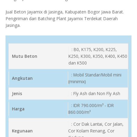
Jual Beton Jayamix di Jasinga, Kabupaten Bogor Jawa Barat.
Pengiriman dari Batching Plant Jayamix Terdekat Daerah
Jasinga.
: B0, K175, K200, K225,
Mutu Beton
K250, K300, K350, K400, K450
dan K500
: Mobil Standar/Mobil mini
Angkutan
(minimix)
Jenis
: Fly Ash dan Non Fly Ash
: IDR 790.000/m³ - IDR
Harga
860.000/m³
: Cor Dak Lantai, Cor Jalan,
Kegunaan
Cor Kolam Renang, Cor