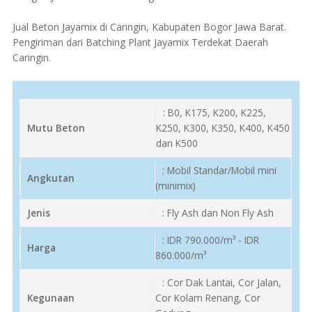
Jual Beton Jayamix di Caringin, Kabupaten Bogor Jawa Barat.
Pengiriman dari Batching Plant Jayamix Terdekat Daerah
Caringin.
: B0, K175, K200, K225,
Mutu Beton
K250, K300, K350, K400, K450
dan K500
: Mobil Standar/Mobil mini
Angkutan
(minimix)
Jenis
: Fly Ash dan Non Fly Ash
: IDR 790.000/m³ - IDR
Harga
860.000/m³
: Cor Dak Lantai, Cor Jalan,
Kegunaan
Cor Kolam Renang, Cor