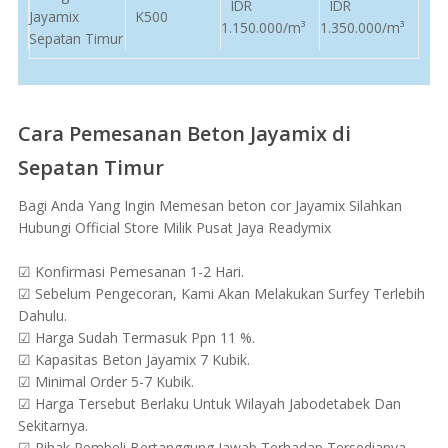
IDR
IDR
Jayamix
K500
1.150.000/m³
1.350.000/m³
Sepatan Timur
Cara Pemesanan Beton Jayamix di
Sepatan Timur
Bagi Anda Yang Ingin Memesan beton cor Jayamix Silahkan
Hubungi Official Store Milik Pusat Jaya Readymix
☑ Konfirmasi Pemesanan 1-2 Hari.
☑ Sebelum Pengecoran, Kami Akan Melakukan Surfey Terlebih
Dahulu.
☑ Harga Sudah Termasuk Ppn 11 %.
☑ Kapasitas Beton Jayamix 7 Kubik.
☑ Minimal Order 5-7 Kubik.
☑ Harga Tersebut Berlaku Untuk Wilayah Jabodetabek Dan
Sekitarnya.
☑ Pihak Pembeli Bertanggung Jawab Terhadap Tersedianya