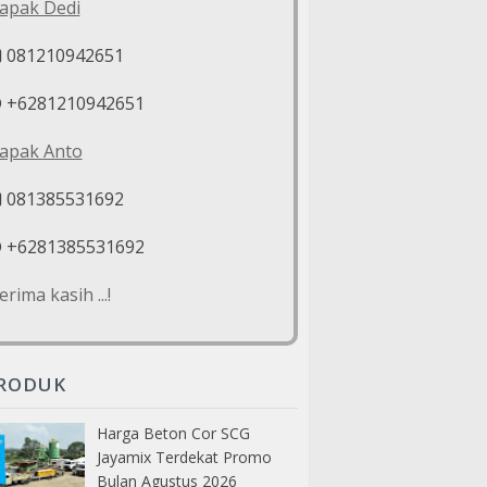
apak Dedi
081210942651
+6281210942651
apak Anto
081385531692
+6281385531692
erima kasih ...!
RODUK
Harga Beton Cor SCG
Jayamix Terdekat Promo
Bulan Agustus 2026