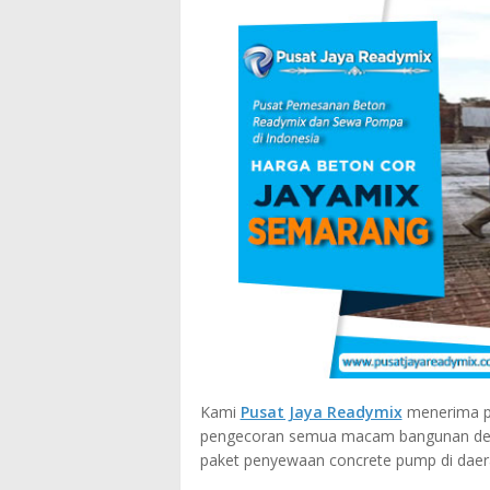
Kami
Pusat Jaya Readymix
menerima pe
pengecoran semua macam bangunan denga
paket penyewaan concrete pump di dae