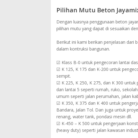
Pilihan Mutu Beton Jayami
Dengan luasnya penggunaan beton jayamix
pilihan mutu yang dapat di sesuaikan de
Berikut ini kami berikan penjelasan dari
dalam kontruksi bangunan.
☑ Klass B-0 untuk pengecoran lantai das
☑ K 125, K 175 dan K-200 untuk pengecora
sempit.
☑ K 225, K 250, K 275, dan K 300 untuk p
dan lantai 5 seperti rumah, ruko, sekolah
umum seperti jalan perumahan, jalan kabu
☑ K 350, K 375 dan K 400 untuk pengerjaa
Bandara, Jalan Tol. Dan juga untuk pro
renang, water tank, pondasi mesin dll.
☑ K-450 – K 500 untuk pengerjaan konstr
(heavy duty) seperti jalan kawasan industr