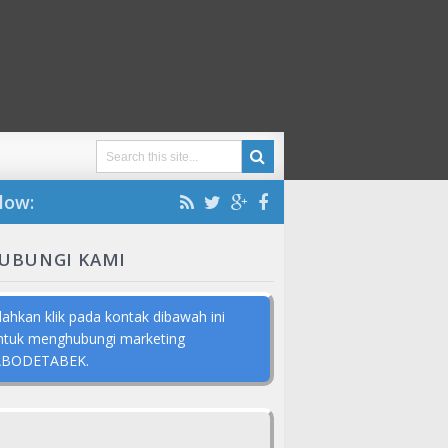
low:
UBUNGI KAMI
ilahkan klik pada kontak dibawah ini
ntuk menghubungi marketing
ABODETABEK.