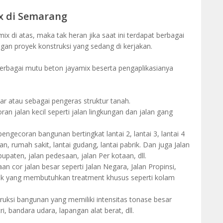
x di Semarang
 di atas, maka tak heran jika saat ini terdapat berbagai
ngan proyek konstruksi yang sedang di kerjakan.
 berbagai mutu beton jayamix beserta pengaplikasianya
ar atau sebagai pengeras struktur tanah.
n jalan kecil seperti jalan lingkungan dan jalan gang
engecoran bangunan bertingkat lantai 2, lantai 3, lantai 4
an, rumah sakit, lantai gudang, lantai pabrik. Dan juga Jalan
paten, jalan pedesaan, jalan Per kotaan, dll.
n cor jalan besar seperti Jalan Negara, Jalan Propinsi,
yek yang membutuhkan treatment khusus seperti kolam
uksi bangunan yang memiliki intensitas tonase besar
i, bandara udara, lapangan alat berat, dll.