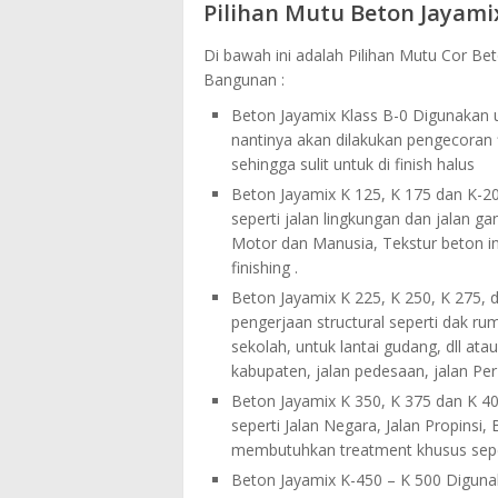
Pilihan Mutu Beton Jayami
Di bawah ini adalah Pilihan Mutu Cor Be
Bangunan :
Beton Jayamix Klass B-0 Digunakan u
nantinya akan dilakukan pengecoran 
sehingga sulit untuk di finish halus
Beton Jayamix K 125, K 175 dan K-20
seperti jalan lingkungan dan jalan g
Motor dan Manusia, Tekstur beton ini
finishing .
Beton Jayamix K 225, K 250, K 275, d
pengerjaan structural seperti dak rumah
sekolah, untuk lantai gudang, dll ata
kabupaten, jalan pedesaan, jalan Per 
Beton Jayamix K 350, K 375 dan K 40
seperti Jalan Negara, Jalan Propinsi,
membutuhkan treatment khusus sepert
Beton Jayamix K-450 – K 500 Digunak