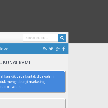
low:
UBUNGI KAMI
ilahkan klik pada kontak dibawah ini
ntuk menghubungi marketing
ABODETABEK.