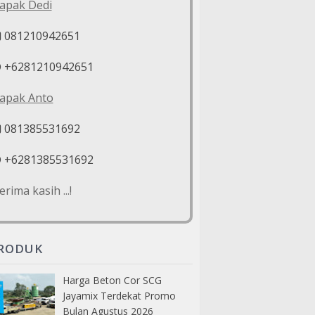
apak Dedi
081210942651
+6281210942651
apak Anto
081385531692
+6281385531692
erima kasih ...!
RODUK
Harga Beton Cor SCG
Jayamix Terdekat Promo
Bulan Agustus 2026