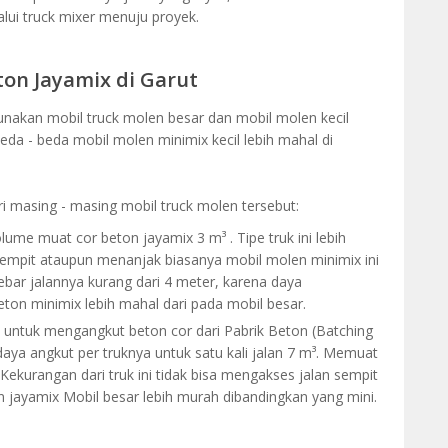
alui truck mixer menuju proyek.
ton Jayamix di Garut
unakan mobil truck molen besar dan mobil molen kecil
beda - beda mobil molen minimix kecil lebih mahal di
ari masing - masing mobil truck molen tersebut:
olume muat cor beton jayamix 3 m³ . Tipe truk ini lebih
sempit ataupun menanjak biasanya mobil molen minimix ini
ebar jalannya kurang dari 4 meter, karena daya
ton minimix lebih mahal dari pada mobil besar.
 untuk mengangkut beton cor dari Pabrik Beton (Batching
aya angkut per truknya untuk satu kali jalan 7 m³. Memuat
. Kekurangan dari truk ini tidak bisa mengakses jalan sempit
 jayamix Mobil besar lebih murah dibandingkan yang mini.