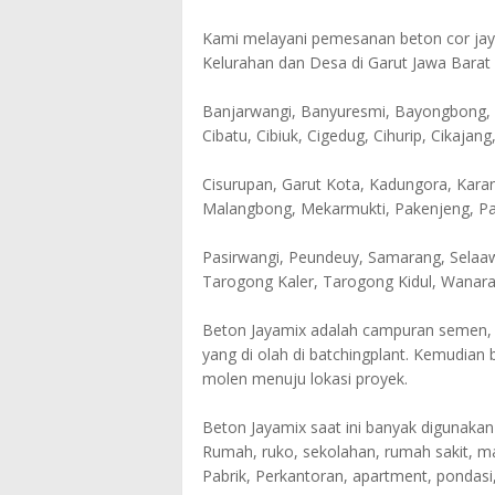
Kami melayani pemesanan beton cor jaya
Kelurahan dan Desa di Garut Jawa Barat a
Banjarwangi, Banyuresmi, Bayongbong, B
Cibatu, Cibiuk, Cigedug, Cihurip, Cikajang
Cisurupan, Garut Kota, Kadungora, Kar
Malangbong, Mekarmukti, Pakenjeng, Pa
Pasirwangi, Peundeuy, Samarang, Selaawi
Tarogong Kaler, Tarogong Kidul, Wanaraj
Beton Jayamix adalah campuran semen, pas
yang di olah di batchingplant. Kemudian
molen menuju lokasi proyek.
Beton Jayamix saat ini banyak digunakan
Rumah, ruko, sekolahan, rumah sakit, ma
Pabrik, Perkantoran, apartment, pondasi,